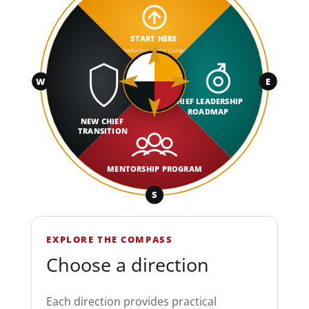
START HERE
Introduction to the Compass
W
E
CHIEF LEADERSHIP
ROADMAP
NEW CHIEF
TRANSITION
MENTORSHIP PROGRAM
S
EXPLORE THE COMPASS
Choose a direction
Each direction provides practical