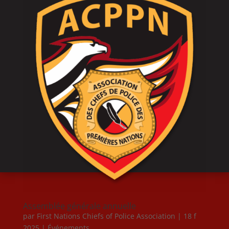
Assemblée générale annuelle
par
First Nations Chiefs of Police Association
|
18 f
2025
|
Événements