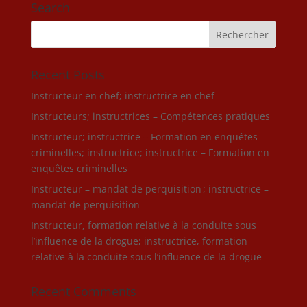
Search
Recent Posts
Instructeur en chef; instructrice en chef
Instructeurs; instructrices – Compétences pratiques
Instructeur; instructrice – Formation en enquêtes
criminelles; instructrice; instructrice – Formation en
enquêtes criminelles
Instructeur – mandat de perquisition ; instructrice –
mandat de perquisition
Instructeur, formation relative à la conduite sous
l’influence de la drogue; instructrice, formation
relative à la conduite sous l’influence de la drogue
Recent Comments